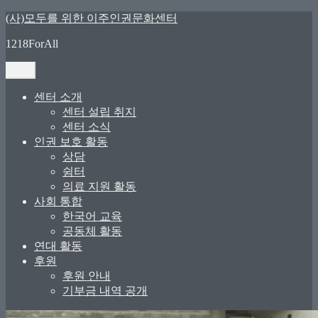
콘
(사)모두를 위한 이주인권문화센터
텐
1218ForAll
츠
로
메뉴
바
로
센터 소개
가
센터 설립 취지
기
센터 소식
인권 보호 활동
상담
쉼터
의료 지원 활동
사회 통합
한국어 교육
공동체 활동
연대 활동
후원
후원 안내
기부금 내역 공개